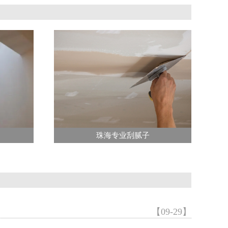
珠海专业刮腻子
【09-29】