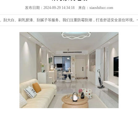
发布日期：2024-09-29 14:34:18 来自：xiaoshifucc.com
刷、刮大白、刷乳胶漆、刮腻子等服务。我们注重防霉防潮，打造舒适安全居住环境。