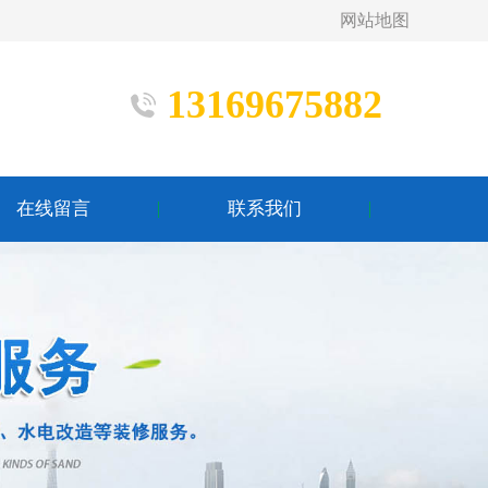
网站地图
13169675882
在线留言
联系我们