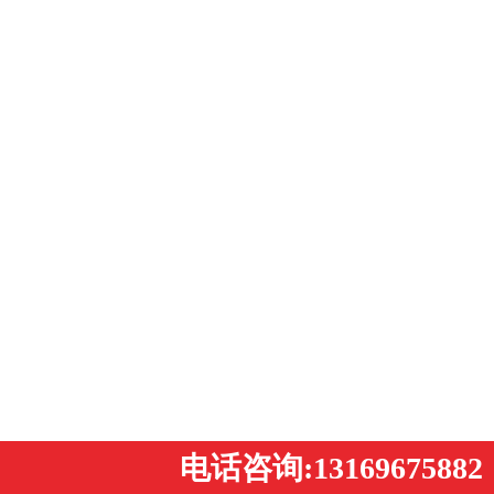
电话咨询:13169675882