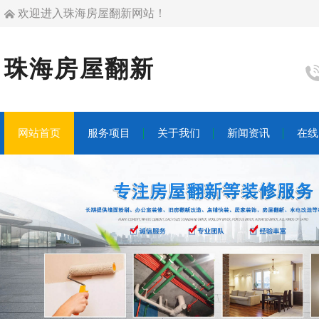
欢迎进入珠海房屋翻新网站！
珠海房屋翻新
网站首页
服务项目
关于我们
新闻资讯
在线