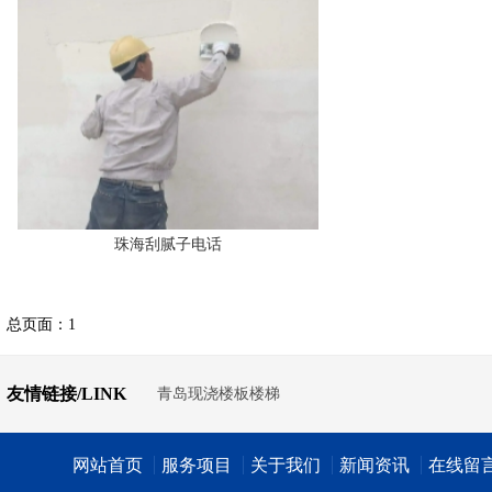
珠海刮腻子电话
总页面：1
友情链接/LINK
青岛现浇楼板楼梯
网站首页
服务项目
关于我们
新闻资讯
在线留