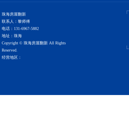
珠海房屋翻新
联系人：黎师傅
电话：131-6967-5882
地址：珠海
Copyright © 珠海房屋翻新 All Rights
Reserved.
经营地区：